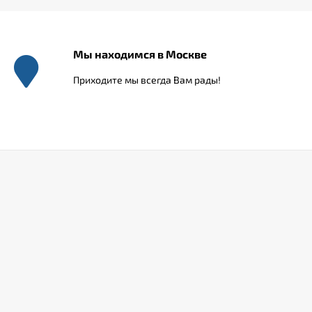
Арка Милано
Мы находимся в Москве
6 000
₽
Приходите мы всегда Вам рады!
Арка Палермо
4 200
₽
Арка Романская
7 560
₽
Арка Классика