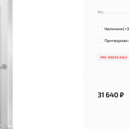
Вес
Наличник(+
Притворная 
PRE-ORDER ONLY
31 640
₽