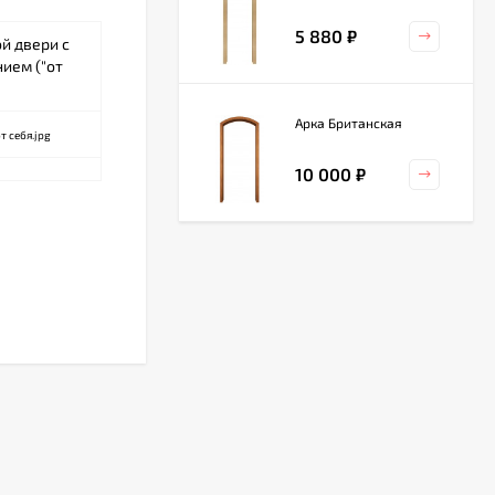
5 880
₽
й двери с
ием ("от
Арка Британская
10 000
₽
Арка Валенсия
5 500
₽
Арка Казанка
6 000
₽