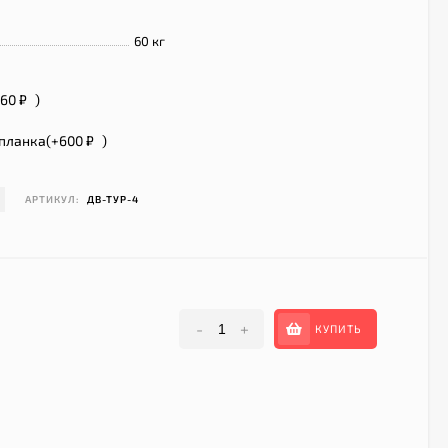
60 кг
360
₽
)
планка(+
600
₽
)
АРТИКУЛ:
ДВ-ТУР-4
-
+
КУПИТЬ