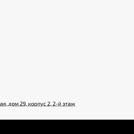
35 000
₽
Арка Эллада
5 880
₽
Арка Британская
10 000
₽
я, дом 29, корпус 2, 2-й этаж