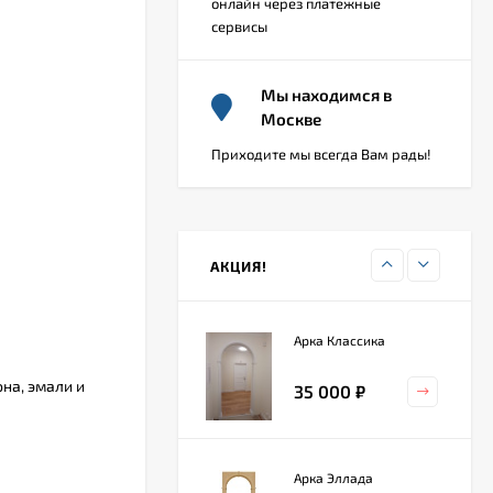
онлайн через платежные
сервисы
Арка Палермо
Мы находимся в
4 200
₽
Москве
Приходите мы всегда Вам рады!
Арка Романская
7 560
₽
АКЦИЯ!
Арка Классика
на, эмали и
35 000
₽
Арка Эллада