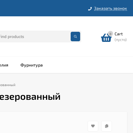
Заказать звонок
Cart
0
(пусто)
елия
Фурнитура
ерованный
резерованный